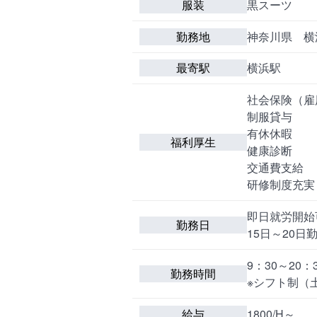
服装
黒スーツ
勤務地
神奈川県 横
最寄駅
横浜駅
社会保険（雇
制服貸与
有休休暇
福利厚生
健康診断
交通費支給
研修制度充実
即日就労開始
勤務日
15日～20日
9：30～20：
勤務時間
※シフト制（
給与
1800/H～