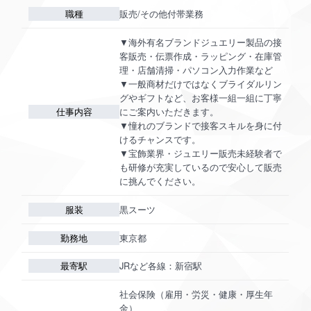
職種
販売/その他付帯業務
▼海外有名ブランドジュエリー製品の接
客販売・伝票作成・ラッピング・在庫管
理・店舗清掃・パソコン入力作業など
▼一般商材だけではなくブライダルリン
グやギフトなど、お客様一組一組に丁寧
仕事内容
にご案内いただきます。
▼憧れのブランドで接客スキルを身に付
けるチャンスです。
▼宝飾業界・ジュエリー販売未経験者で
も研修が充実しているので安心して販売
に挑んでください。
服装
黒スーツ
勤務地
東京都
最寄駅
JRなど各線：新宿駅
社会保険（雇用・労災・健康・厚生年
金）