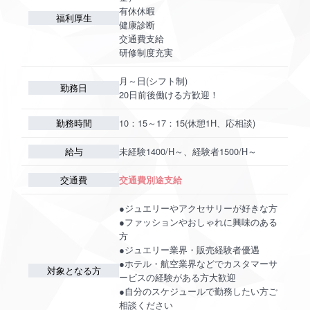
有休休暇
福利厚生
健康診断
交通費支給
研修制度充実
月～日(シフト制)
勤務日
20日前後働ける方歓迎！
勤務時間
10：15～17：15(休憩1H、応相談)
給与
未経験1400/H～、経験者1500/H～
交通費
交通費別途支給
●ジュエリーやアクセサリーが好きな方
●ファッションやおしゃれに興味のある
方
●ジュエリー業界・販売経験者優遇
●ホテル・航空業界などでカスタマーサ
対象となる方
ービスの経験がある方大歓迎
●自分のスケジュールで勤務したい方ご
相談ください