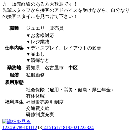
方、販売経験のある方大歓迎です！
先輩スタッフから接客のアドバイスを受けながら、自分なり
の接客スタイルを見つけて下さい！
職種
ジュエリー販売員
▼お客様対応
▼レジ業務
仕事内容
▼ディスプレイ、レイアウトの変更
▼品出し
▼清掃など
勤務地
愛知県 名古屋市 中区
服装
私服勤務
雇用形態
社会保険（雇用・労災・健康・厚生年金）
有休休暇
福利厚生
社員販売割引制度
交通費支給
研修制度充実
1
2
3
4
5
6
7
8
9
10
11
12
13
14
15
16
17
18
19
20
21
22
23
24