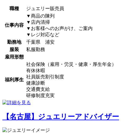
職種
ジュエリー販売員
▼商品の陳列
▼店内清掃
仕事内容
▼お客様へのお声がけ、ご案内
▼レジ対応など
勤務地
千葉県 浦安
服装
私服勤務
雇用形態
社会保険（雇用・労災・健康・厚生年金）
有休休暇
社員販売割引制度
福利厚生
健康診断
交通費支給
研修制度充実
【名古屋】ジュエリーアドバイザー