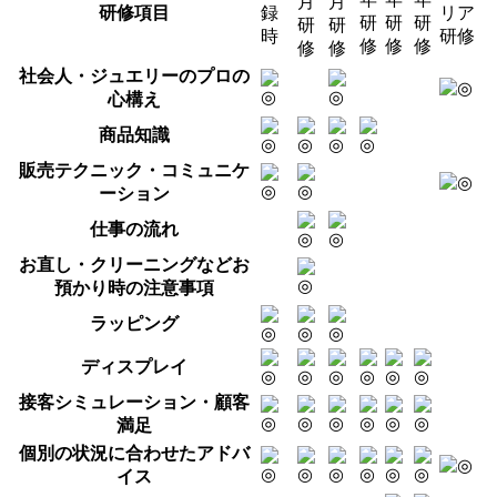
月
月
研修項目
録
リア
研
研
研
研
研
時
研修
修
修
修
修
修
社会人・ジュエリーのプロの
心構え
商品知識
販売テクニック・コミュニケ
ーション
仕事の流れ
お直し・クリーニングなどお
預かり時の注意事項
ラッピング
ディスプレイ
接客シミュレーション・顧客
満足
個別の状況に合わせたアドバ
イス